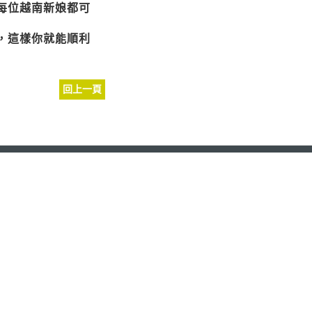
每位越南新娘都可
，這樣你就能順利
回上一頁
Copyright © Rueituo All Rights Reserved
Design by
專業
越南新娘
推薦
越南新娘
推薦
大陸新娘
推薦