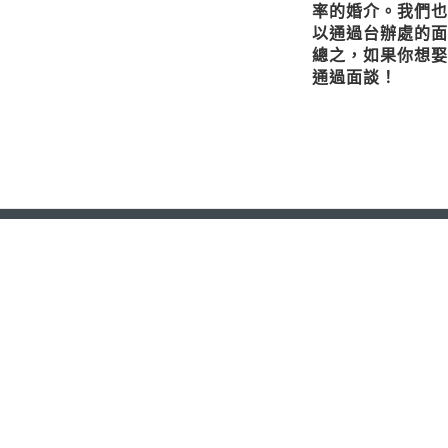
率的婚介。我們也
以通過台辦處的面
總之，如果你想娶
通過面談！
LINE：
歡迎加入
Tel：
Skype：
Mail：
address：